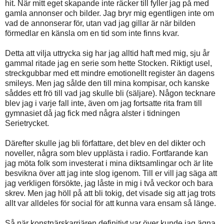
hit. När mitt eget skapande inte räcker till fyller jag på med
gamla annonser och bilder. Jag bryr mig egentligen inte om
vad de annonserar för, utan vad jag gillar är när bilden
förmedlar en känsla om en tid som inte finns kvar.
Detta att vilja uttrycka sig har jag alltid haft med mig, sju år
gammal ritade jag en serie som hette Stocken. Riktigt usel,
streckgubbar med ett mindre emotionellt register än dagens
smileys. Men jag sålde den till mina kompisar, och kanske
såddes ett frö till vad jag skulle bli (säljare). Någon tecknare
blev jag i varje fall inte, även om jag fortsatte rita fram till
gymnasiet då jag fick med några alster i tidningen
Serietrycket.
Därefter skulle jag bli författare, det blev en del dikter och
noveller, några som blev upplästa i radio. Fortfarande kan
jag möta folk som investerat i mina diktsamlingar och är lite
besvikna över att jag inte slog igenom. Till er vill jag säga att
jag verkligen försökte, jag låste in mig i två veckor och bara
skrev. Men jag höll på att bli tokig, det visade sig att jag trots
allt var alldeles för social för att kunna vara ensam så länge.
Så när konstnärskarriären definitivt var över kunde jag ägna