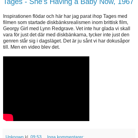
Tages - She's Having a Baby Now, 1967
Inspirationen flödar och här har jag parat ihop Tages med
filmen som startade diskbänksrealismen inom brittisk film,
Georgy Girl med Lynn Redgrave. Vet inte hur glada vi skall
vara för just det där med diskbänkarna, tycker inte just den
genren står sig i dagsläget. Det är ju sånt vi har dokusåpor
till. Men en video blev det.
Unknown
kl.
09:53
Inga kommentarer: