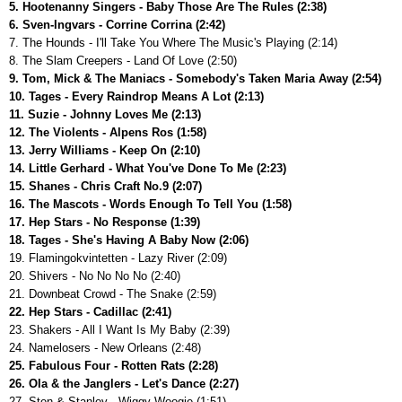
5. Hootenanny Singers - Baby Those Are The Rules (2:38)
6. Sven-Ingvars - Corrine Corrina (2:42)
7. The Hounds - I'll Take You Where The Music's Playing (2:14)
8. The Slam Creepers - Land Of Love (2:50)
9. Tom, Mick & The Maniacs - Somebody's Taken Maria Away (2:54)
10. Tages - Every Raindrop Means A Lot (2:13)
11. Suzie - Johnny Loves Me (2:13)
12. The Violents - Alpens Ros (1:58)
13. Jerry Williams - Keep On (2:10)
14. Little Gerhard - What You've Done To Me (2:23)
15. Shanes - Chris Craft No.9 (2:07)
16. The Mascots - Words Enough To Tell You (1:58)
17. Hep Stars - No Response (1:39)
18. Tages - She's Having A Baby Now (2:06)
19. Flamingokvintetten - Lazy River (2:09)
20. Shivers - No No No No (2:40)
21. Downbeat Crowd - The Snake (2:59)
22. Hep Stars - Cadillac (2:41)
23. Shakers - All I Want Is My Baby (2:39)
24. Namelosers - New Orleans (2:48)
25. Fabulous Four - Rotten Rats (2:28)
26. Ola & the Janglers - Let's Dance (2:27)
27. Sten & Stanley - Wiggy Woogie (1:51)