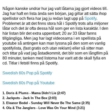
Någon kanske undrar hur jag valt låtarna jag gjort videos till.
Jag har haft en lista ända sen början, jag gillar att sätta ihop
spellistor och flera har jag ju redan lagt upp på
Spotify
.
Problemet är att det finns stora hål i Spotify trots alla miljoner
låtar och det är ofta dessa hål som ger en lista karaktär. I den
här listan blir det extra uppenbart; 20 av 33 låtar fanns
tillgängliga. Men jag har lagt videosarna i en spellista på
youtube så antingen kan man lyssna på den som en vanlig
spotifylista, (fast gratis och utan reklam) eller så sitter man
och tittar på vad jag åstadkommit, det blir som en långfilm på
80 minuter, tanken med listorna har varit att de skall fylla en
cd. Titlar i fetstil finns på Spotify.
Swedish 60s Pop på Spotify
Swedish 60s Pop på Youtube
1. Doris & Plums - Mama Didn't Lie (2:47)
2. Jackpots - Jack In The Box (2:03)
3. Eleanor Bodel - Sunday Will Never Be The Same (2:35)
4. Ola & The Janglers - Love Was On Your Mind (3:21)