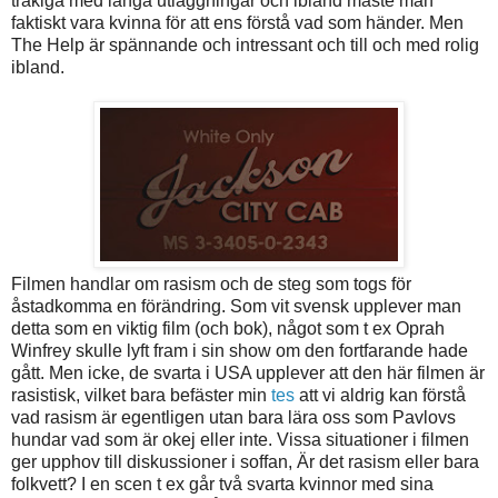
tråkiga med långa utläggningar och ibland måste man
faktiskt vara kvinna för att ens förstå vad som händer. Men
The Help är spännande och intressant och till och med rolig
ibland.
Filmen handlar om rasism och de steg som togs för
åstadkomma en förändring. Som vit svensk upplever man
detta som en viktig film (och bok), något som t ex Oprah
Winfrey skulle lyft fram i sin show om den fortfarande hade
gått. Men icke, de svarta i USA upplever att den här filmen är
rasistisk, vilket bara befäster min
tes
att vi aldrig kan förstå
vad rasism är egentligen utan bara lära oss som Pavlovs
hundar vad som är okej eller inte. Vissa situationer i filmen
ger upphov till diskussioner i soffan, Är det rasism eller bara
folkvett? I en scen t ex går två svarta kvinnor med sina