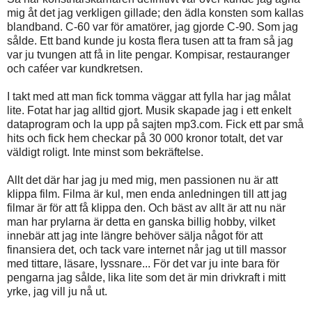
mig åt det jag verkligen gillade; den ädla konsten som kallas
blandband. C-60 var för amatörer, jag gjorde C-90. Som jag
sålde. Ett band kunde ju kosta flera tusen att ta fram så jag
var ju tvungen att få in lite pengar. Kompisar, restauranger
och caféer var kundkretsen.
I takt med att man fick tomma väggar att fylla har jag målat
lite. Fotat har jag alltid gjort. Musik skapade jag i ett enkelt
dataprogram och la upp på sajten mp3.com. Fick ett par små
hits och fick hem checkar på 30 000 kronor totalt, det var
väldigt roligt. Inte minst som bekräftelse.
Allt det där har jag ju med mig, men passionen nu är att
klippa film. Filma är kul, men enda anledningen till att jag
filmar är för att få klippa den. Och bäst av allt är att nu när
man har prylarna är detta en ganska billig hobby, vilket
innebär att jag inte längre behöver sälja något för att
finansiera det, och tack vare internet når jag ut till massor
med tittare, läsare, lyssnare... För det var ju inte bara för
pengarna jag sålde, lika lite som det är min drivkraft i mitt
yrke, jag vill ju nå ut.