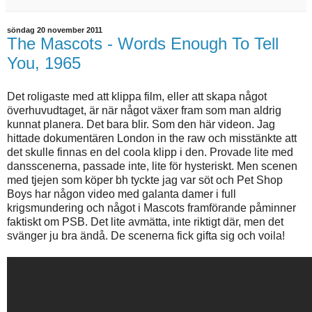
söndag 20 november 2011
The Mascots - Words Enough To Tell
You, 1965
Det roligaste med att klippa film, eller att skapa något
överhuvudtaget, är när något växer fram som man aldrig
kunnat planera. Det bara blir. Som den här videon. Jag
hittade dokumentären London in the raw och misstänkte att
det skulle finnas en del coola klipp i den. Provade lite med
dansscenerna, passade inte, lite för hysteriskt. Men scenen
med tjejen som köper bh tyckte jag var söt och Pet Shop
Boys har någon video med galanta damer i full
krigsmundering och något i Mascots framförande påminner
faktiskt om PSB. Det lite avmätta, inte riktigt där, men det
svänger ju bra ändå. De scenerna fick gifta sig och voila!