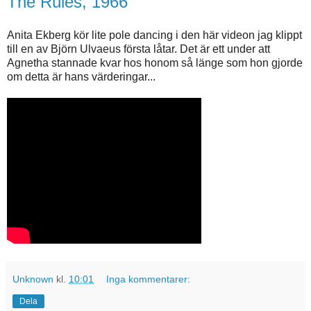
The Rules, 1966
Anita Ekberg kör lite pole dancing i den här videon jag klippt
till en av Björn Ulvaeus första låtar. Det är ett under att
Agnetha stannade kvar hos honom så länge som hon gjorde
om detta är hans värderingar...
Unknown
kl.
10:01
Inga kommentarer:
Dela