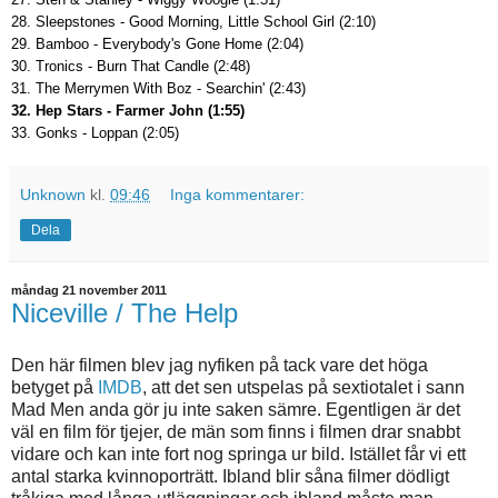
28. Sleepstones - Good Morning, Little School Girl (2:10)
29. Bamboo - Everybody's Gone Home (2:04)
30. Tronics - Burn That Candle (2:48)
31. The Merrymen With Boz - Searchin' (2:43)
32. Hep Stars - Farmer John (1:55)
33. Gonks - Loppan (2:05)
Unknown
kl.
09:46
Inga kommentarer:
Dela
måndag 21 november 2011
Niceville / The Help
Den här filmen blev jag nyfiken på tack vare det höga
betyget på
IMDB
, att det sen utspelas på sextiotalet i sann
Mad Men anda gör ju inte saken sämre. Egentligen är det
väl en film för tjejer, de män som finns i filmen drar snabbt
vidare och kan inte fort nog springa ur bild. Istället får vi ett
antal starka kvinnoporträtt. Ibland blir såna filmer dödligt