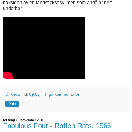
baksidan av en tändsticksask, men som ändå är helt
underbar.
Unknown
kl.
09:52
Inga kommentarer:
Dela
torsdag 10 november 2011
Fabulous Four - Rotten Rats, 1966