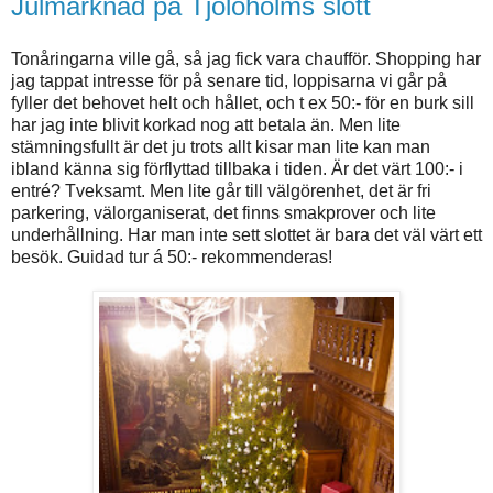
Julmarknad på Tjolöholms slott
Tonåringarna ville gå, så jag fick vara chaufför. Shopping har
jag tappat intresse för på senare tid, loppisarna vi går på
fyller det behovet helt och hållet, och t ex 50:- för en burk sill
har jag inte blivit korkad nog att betala än. Men lite
stämningsfullt är det ju trots allt kisar man lite kan man
ibland känna sig förflyttad tillbaka i tiden. Är det värt 100:- i
entré? Tveksamt. Men lite går till välgörenhet, det är fri
parkering, välorganiserat, det finns smakprover och lite
underhållning. Har man inte sett slottet är bara det väl värt ett
besök. Guidad tur á 50:- rekommenderas!